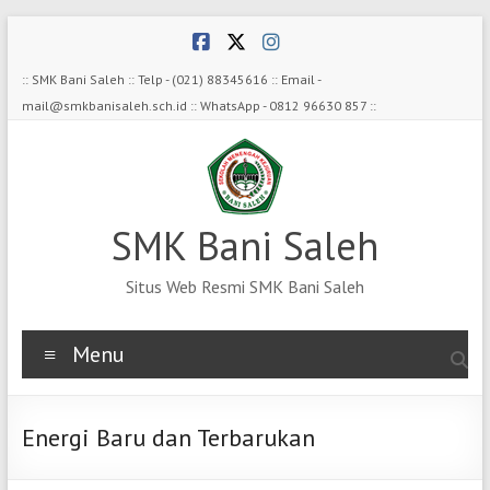
Skip
to
content
:: SMK Bani Saleh :: Telp - (021) 88345616 :: Email -
mail@smkbanisaleh.sch.id :: WhatsApp - 0812 96630 857 ::
SMK Bani Saleh
Situs Web Resmi SMK Bani Saleh
Menu
Energi Baru dan Terbarukan