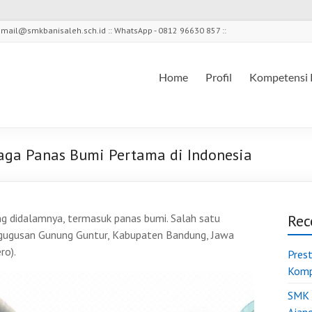
l - mail@smkbanisaleh.sch.id :: WhatsApp - 0812 96630 857 ::
Home
Profil
Kompetensi 
aga Panas Bumi Pertama di Indonesia
ng didalamnya, termasuk panas bumi. Salah satu
Rec
 gugusan Gunung Guntur, Kabupaten Bandung, Jawa
ro).
Pres
Komp
SMK 