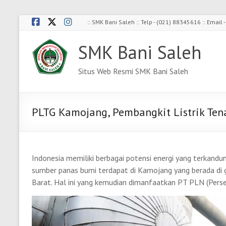
Skip
:: SMK Bani Saleh :: Telp - (021) 88345616 :: Emai
to
content
SMK Bani Saleh
Situs Web Resmi SMK Bani Saleh
PLTG Kamojang, Pembangkit Listrik Ten
Indonesia memiliki berbagai potensi energi yang terkandu
sumber panas bumi terdapat di Kamojang yang berada di
Barat. Hal ini yang kemudian dimanfaatkan PT PLN (Perse