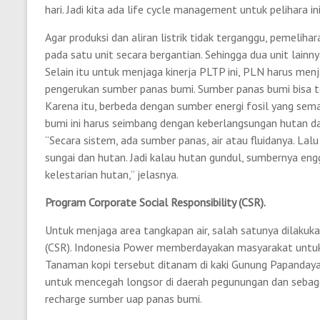
hari. Jadi kita ada life cycle management untuk pelihara in
Agar produksi dan aliran listrik tidak terganggu, pemeliha
pada satu unit secara bergantian. Sehingga dua unit lainn
Selain itu untuk menjaga kinerja PLTP ini, PLN harus me
pengerukan sumber panas bumi. Sumber panas bumi bisa ter
Karena itu, berbeda dengan sumber energi fosil yang sema
bumi ini harus seimbang dengan keberlangsungan hutan d
“Secara sistem, ada sumber panas, air atau fluidanya. Lalu
sungai dan hutan. Jadi kalau hutan gundul, sumbernya engga
kelestarian hutan,” jelasnya.
Program Corporate Social Responsibility (CSR).
Untuk menjaga area tangkapan air, salah satunya dilakuka
(CSR). Indonesia Power memberdayakan masyarakat untuk
Tanaman kopi tersebut ditanam di kaki Gunung Papanday
untuk mencegah longsor di daerah pegunungan dan sebagai
recharge sumber uap panas bumi.