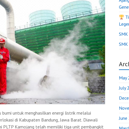
Ajan
Gene
Ti
Lege
SMK B
SMK 
Arc
May 
July
Dece
Nove
bumi untuk menghasilkan energi listrik melalui
June
rlokasi di Kabupaten Bandung, Jawa Barat. Diawali
ini PLTP Kamojang telah memiliki tiga unit pembangkit
Marc