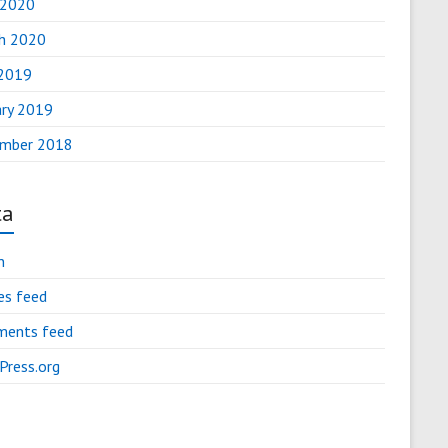
 2020
h 2020
2019
ary 2019
mber 2018
ta
n
es feed
ents feed
Press.org