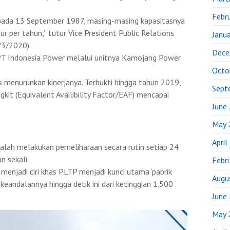
Febr
a pada 13 September 1987, masing-masing kapasitasnya
ur per tahun,” tutur Vice President Public Relations
Janu
/3/2020).
Dece
 PT Indonesia Power melalui unitnya Kamojang Power
Octo
s menurunkan kinerjanya. Terbukti hingga tahun 2019,
Sept
t (Equivalent Availibility Factor/EAF) mencapai
June
May 
April
alah melakukan pemeliharaan secara rutin setiap 24
n sekali.
Febr
enjadi ciri khas PLTP menjadi kunci utama ‘pabrik
Augu
 keandalannya hingga detik ini dari ketinggian 1.500
June
May 