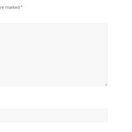
 are marked
*