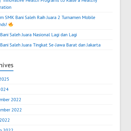
g “Innovative Health Programs to Raise a Healthy
ration
m SMK Bani Saleh Raih Juara 2 Turnamen Mobile
nds!
ani Saleh Juara Nasional Lagi dan Lagi
Bani Saleh Juara Tingkat Se-Jawa Barat dan Jakarta
hives
2025
 2024
mber 2022
mber 2022
 2022
h 2022