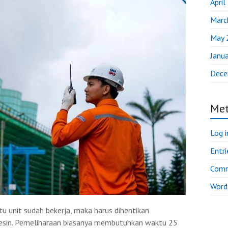
April
Marc
May 
Janu
Dece
Me
Log i
Entri
Comm
Word
tu unit sudah bekerja, maka harus dihentikan
mesin. Pemeliharaan biasanya membutuhkan waktu 25