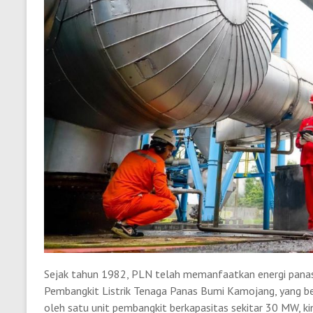
Sejak tahun 1982, PLN telah memanfaatkan energi panas 
Pembangkit Listrik Tenaga Panas Bumi Kamojang, yang be
oleh satu unit pembangkit berkapasitas sekitar 30 MW, k