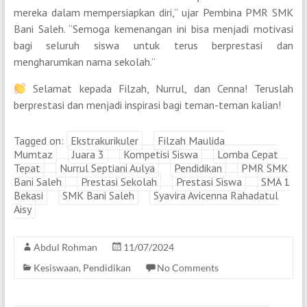
mereka dalam mempersiapkan diri,” ujar Pembina PMR SMK
Bani Saleh. “Semoga kemenangan ini bisa menjadi motivasi
bagi seluruh siswa untuk terus berprestasi dan
mengharumkan nama sekolah.”
Selamat kepada Filzah, Nurrul, dan Cenna! Teruslah
berprestasi dan menjadi inspirasi bagi teman-teman kalian!
Tagged on:
Ekstrakurikuler
Filzah Maulida
Mumtaz
Juara 3
Kompetisi Siswa
Lomba Cepat
Tepat
Nurrul Septiani Aulya
Pendidikan
PMR SMK
Bani Saleh
Prestasi Sekolah
Prestasi Siswa
SMA 1
Bekasi
SMK Bani Saleh
Syavira Avicenna Rahadatul
Aisy
Abdul Rohman
11/07/2024
Kesiswaan
,
Pendidikan
No Comments