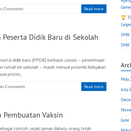
Ajan
Gene
o Comments
Read more
Ti
Lege
SMK B
Peserta Didik Baru di Sekolah
SMK 
serta didik baru (PPDB) berbasis zonasi – penerimaan
Arc
dari rumah ke sekolah – masih menuai polemik.Kebijakan
uai protes,
May 
No Comments
Read more
July
Dece
Nove
m Pembuatan Vaksin
June
Sebagai contoh, sejak jaman dahulu orang telah
Marc