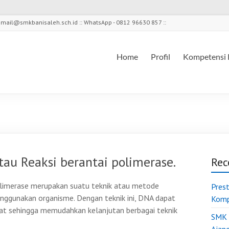
l - mail@smkbanisaleh.sch.id :: WhatsApp - 0812 96630 857 ::
Home
Profil
Kompetensi 
tau Reaksi berantai polimerase.
Rec
olimerase merupakan suatu teknik atau metode
Pres
nggunakan organisme. Dengan teknik ini, DNA dapat
Komp
kat sehingga memudahkan kelanjutan berbagai teknik
SMK 