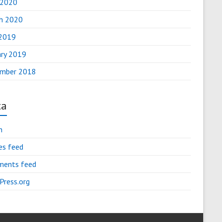
 2020
h 2020
2019
ary 2019
mber 2018
ta
n
es feed
ents feed
Press.org