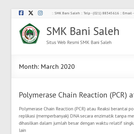
Skip
:: SMK Bani Saleh :: Telp - (021) 88345616 :: Emai
to
content
SMK Bani Saleh
Situs Web Resmi SMK Bani Saleh
Month:
March 2020
Polymerase Chain Reaction (PCR) a
Polymerase Chain Reaction (PCR) atau Reaksi berantai p
replikasi (memperbanyak) DNA secara enzimatik tanpa me
dihasilkan dalam jumlah besar dengan waktu relatif sing
lain