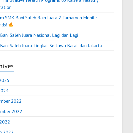
g “Innovative Health Programs to Raise a Healthy
ration
m SMK Bani Saleh Raih Juara 2 Turnamen Mobile
nds!
ani Saleh Juara Nasional Lagi dan Lagi
Bani Saleh Juara Tingkat Se-Jawa Barat dan Jakarta
hives
2025
 2024
mber 2022
mber 2022
 2022
h 2022