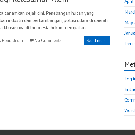
April
Marc
ita tanamkan sejak dini. Penebangan hutan yang
mbah industri dan pertambangan, polusi udara di daerah
May 
ta khususnya di Indonesia bukan merupakan
Janu
,
Pendidikan
No Comments
Read more
Dece
Me
Log i
Entri
Comm
Word