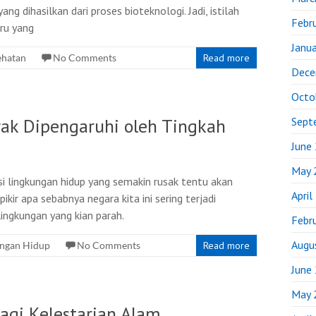
g dihasilkan dari proses bioteknologi. Jadi, istilah
Febr
aru yang
Janu
ehatan
No Comments
Read more
Dece
Octo
ak Dipengaruhi oleh Tingkah
Sept
June
May 
si lingkungan hidup yang semakin rusak tentu akan
April
ir apa sebabnya negara kita ini sering terjadi
ingkungan yang kian parah.
Febr
Augu
ungan Hidup
No Comments
Read more
June
May 
gi Kelestarian Alam