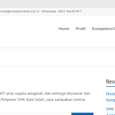
l - mail@smkbanisaleh.sch.id :: WhatsApp - 0812 96630 857 ::
Home
Profil
Kompetensi 
Rec
Pres
 Pimpinan SMK Bani Saleh, saya sampaikan terima
Komp
SMK 