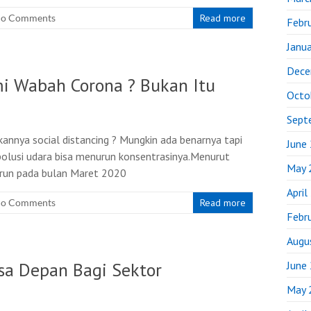
o Comments
Read more
Febr
Janu
Dece
i Wabah Corona ? Bukan Itu
Octo
Sept
annya social distancing ? Mungkin ada benarnya tapi
June
olusi udara bisa menurun konsentrasinya.Menurut
May 
urun pada bulan Maret 2020
April
o Comments
Read more
Febr
Augu
sa Depan Bagi Sektor
June
May 