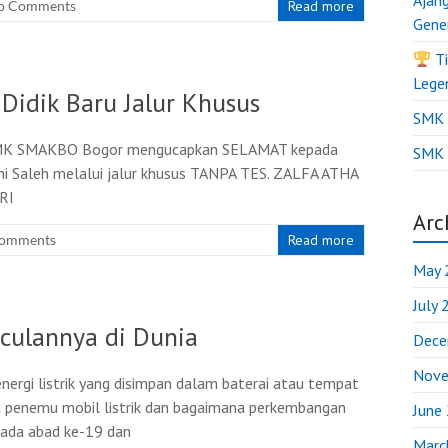
Ajan
o Comments
Read more
Gene
Ti
Lege
idik Baru Jalur Khusus
SMK B
ri SMK SMAKBO Bogor mengucapkan SELAMAT kepada
SMK 
i Saleh melalui jalur khusus TANPA TES. ZALFA ATHA
RI
Arc
omments
Read more
May 
July
culannya di Dunia
Dece
Nove
nergi listrik yang disimpan dalam baterai atau tempat
a penemu mobil listrik dan bagaimana perkembangan
June
 pada abad ke-19 dan
Marc