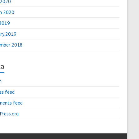
 2020
h 2020
2019
ary 2019
mber 2018
ta
n
es feed
ents feed
Press.org