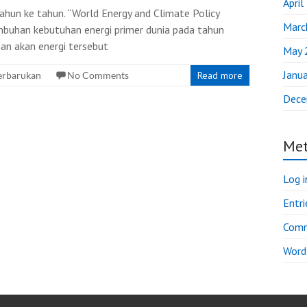
April
ahun ke tahun. “World Energy and Climate Policy
Marc
buhan kebutuhan energi primer dunia pada tahun
an akan energi tersebut
May 
Janu
Terbarukan
No Comments
Read more
Dece
Me
Log i
Entri
Comm
Word