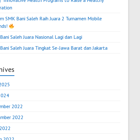
g “Innovative Health Programs to Raise a Healthy
ration
m SMK Bani Saleh Raih Juara 2 Turnamen Mobile
nds!
ani Saleh Juara Nasional Lagi dan Lagi
Bani Saleh Juara Tingkat Se-Jawa Barat dan Jakarta
hives
2025
 2024
mber 2022
mber 2022
 2022
h 2022