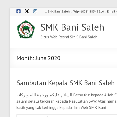
Skip
:: SMK Bani Saleh :: Telp - (021) 88345616 :: Emai
to
content
SMK Bani Saleh
Situs Web Resmi SMK Bani Saleh
Month:
June 2020
Sambutan Kepala SMK Bani Saleh
السلام عليكم ورحمة الله وبركاته Bersyukur kepada Allah SWT atas segala anugerah, dan semoga sholawat dan
salam selalu tercurah kepada Rasulullah SAW. Atas nama
kasih yang tak terhingga kepada Tim Web SMK Bani