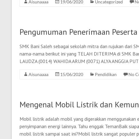
Aisunaaaa
19/06/2020
Uncategorized
N
Pengumuman Penerimaan Peserta D
SMK Bani Saleh sebagai sekolah mitra dan rujukan da
nama-nama berikut ini yang TELAH DITERIMA di SMK Ban
LAUDZA (0014) WAHIDA ARUM (0071) ALYA ANGGIA PUT
Aisunaaaa
15/06/2020
Pendidikan
No C
Mengenal Mobil Listrik dan Kemun
Mobil listrik adalah mobil yang digerakkan menggunakan e
penyimpanan energi lainnya. Tahu enggak TemanBaik siap
mobil listrik sampai saat ini?Mobil listrik sangat populer