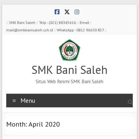
Skip
to
content
:: SMK Bani Saleh :: Telp - (021) 88345616 :: Email -
mail@smkbanisaleh.sch.id :: WhatsApp - 0812 96630 857 ::
SMK Bani Saleh
Situs Web Resmi SMK Bani Saleh
Menu
Month:
April 2020