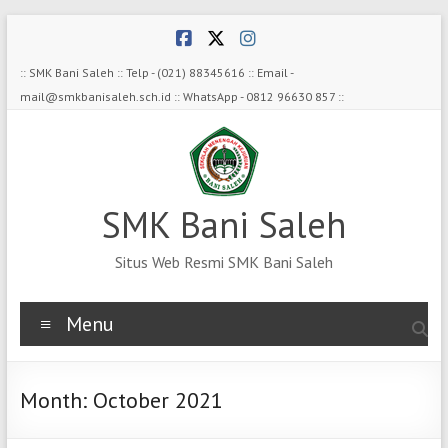
Skip
to
content
:: SMK Bani Saleh :: Telp - (021) 88345616 :: Email -
mail@smkbanisaleh.sch.id :: WhatsApp - 0812 96630 857 ::
SMK Bani Saleh
Situs Web Resmi SMK Bani Saleh
Menu
Month:
October 2021