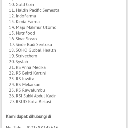
Gold Coin
Haldin Pacific Semesta
Indofarma
Kimia Farma
Maju Makmur Utomo
Nutrifood
Sinar Sosro
Sinde Budi Sentosa
SOHO Global Health
Strivechem
Syslab
RS Anna Medika
RS Bakti Kartini
RS Juwita
RS Mekarsari
RS Rawalumbu
RSI Subki Abdul Kadir
RSUD Kota Bekasi
Kami dapat dihubungi di
No. Telp — (021) 88345616