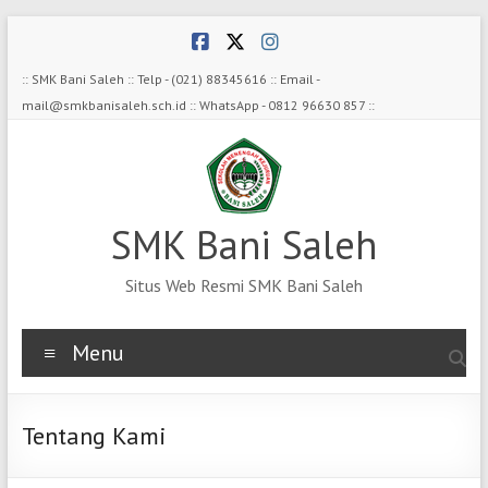
Skip
to
content
:: SMK Bani Saleh :: Telp - (021) 88345616 :: Email -
mail@smkbanisaleh.sch.id :: WhatsApp - 0812 96630 857 ::
SMK Bani Saleh
Situs Web Resmi SMK Bani Saleh
Menu
Tentang Kami