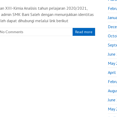
dan XIII-Kimia Analisis tahun pelajaran 2020/2021,
Febr
i admin SMK Bani Saleh dengan menunjukkan identitas
Janu
eh dapat dihubungi melalui link berikut
Dece
No Comments
Read more
Octo
Sept
June
May 
April
Febr
Augu
June
May 