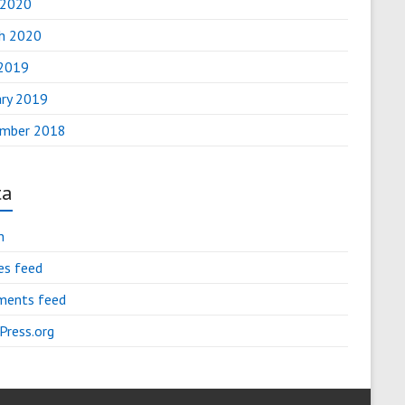
 2020
h 2020
2019
ary 2019
mber 2018
ta
n
es feed
ents feed
Press.org