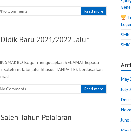
Ajan
Gene
No Comments
Read more
Ti
Lege
SMK B
idik Baru 2021/2022 Jalur
SMK 
ri SMK SMAKBO Bogor mengucapkan SELAMAT kepada
Arc
 Saleh melalui jalur khusus TANPA TES berdasarkan
Ahmad
May 
No Comments
Read more
July
Dece
Nove
aleh Tahun Pelajaran
June
Marc