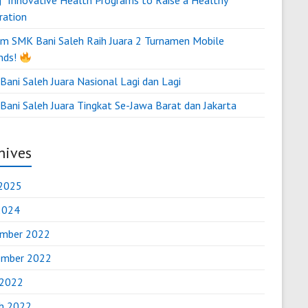
g “Innovative Health Programs to Raise a Healthy
ration
m SMK Bani Saleh Raih Juara 2 Turnamen Mobile
nds!
ani Saleh Juara Nasional Lagi dan Lagi
Bani Saleh Juara Tingkat Se-Jawa Barat dan Jakarta
hives
2025
 2024
mber 2022
mber 2022
 2022
h 2022