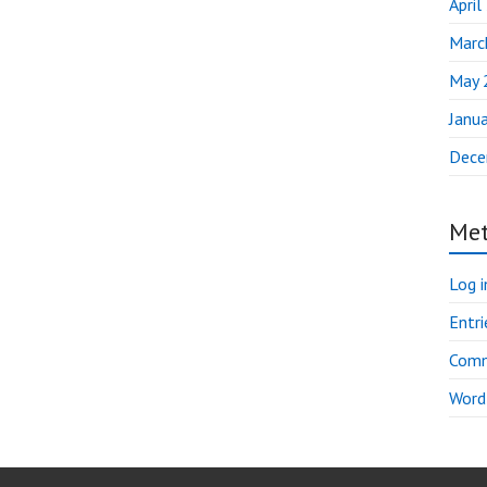
April
Marc
May 
Janu
Dece
Me
Log i
Entri
Comm
Word