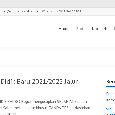
l - mail@smkbanisaleh.sch.id :: WhatsApp - 0812 96630 857 ::
Home
Profil
Kompetensi 
idik Baru 2021/2022 Jalur
Rec
Pres
Komp
ri SMK SMAKBO Bogor mengucapkan SELAMAT kepada
 Saleh melalui jalur khusus TANPA TES berdasarkan
SMK 
 Hasriani