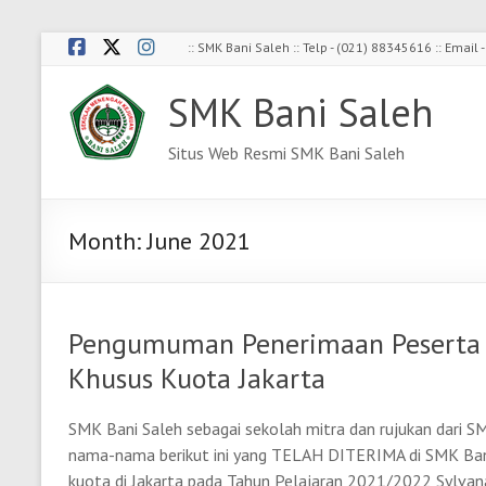
Skip
:: SMK Bani Saleh :: Telp - (021) 88345616 :: Emai
to
content
SMK Bani Saleh
Situs Web Resmi SMK Bani Saleh
Month:
June 2021
Pengumuman Penerimaan Peserta D
Khusus Kuota Jakarta
SMK Bani Saleh sebagai sekolah mitra dan rujukan da
nama-nama berikut ini yang TELAH DITERIMA di SMK Bani
kuota di Jakarta pada Tahun Pelajaran 2021/2022 Sylvana