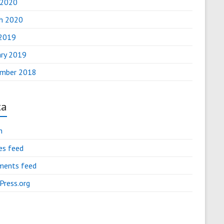
 2020
h 2020
2019
ary 2019
mber 2018
ta
n
es feed
ents feed
Press.org