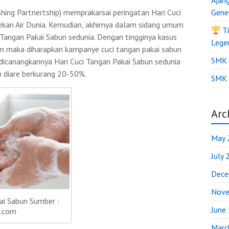
Ajan
ng Partnertship) memprakarsai peringatan Hari Cuci
Gene
kan Air Dunia. Kemudian, akhirnya dalam sidang umum
Ti
Tangan Pakai Sabun sedunia. Dengan tingginya kasus
Lege
an maka diharapkan kampanye cuci tangan pakai sabun
SMK B
dicanangkannya Hari Cuci Tangan Pakai Sabun sedunia
an diare berkurang 20-50%.
SMK 
Arc
May 
July
Dece
Nove
ai Sabun Sumber :
June
.com
Marc