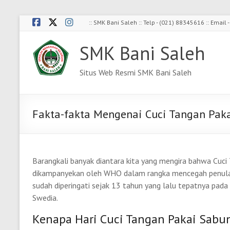
Skip
:: SMK Bani Saleh :: Telp - (021) 88345616 :: Emai
to
content
SMK Bani Saleh
Situs Web Resmi SMK Bani Saleh
Fakta-fakta Mengenai Cuci Tangan Pak
Barangkali banyak diantara kita yang mengira bahwa Cuci
dikampanyekan oleh WHO dalam rangka mencegah penulara
sudah diperingati sejak 13 tahun yang lalu tepatnya pad
Swedia.
Kenapa Hari Cuci Tangan Pakai Sabun