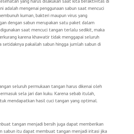
esehatan yang harus dilakukan saat kita beraktivitas di
sini adalah mengenai penggunaan sabun saat mencuci
membunuh kuman, bakteri maupun virus yang
angan dengan sabun merupakan satu paket dalam
digunakan saat mencuci tangan terlalu sedikit, maka
rkurang karena khawatir tidak menggapai seluruh
a setidaknya pakailah sabun hingga jumlah sabun di
angan seluruh permukaan tangan harus dikenai oleh
rmasuk sela jari dan kuku. Karena sebab itulah,
ntuk mendapatkan hasil cuci tangan yang optimal.
buat tangan menjadi bersih juga dapat memberikan
 sabun itu dapat membuat tangan menjadi iritasi jika