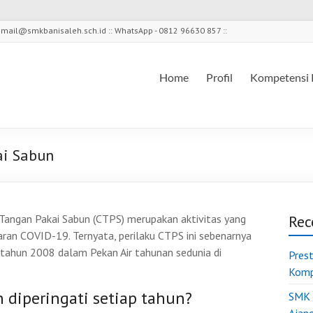
l - mail@smkbanisaleh.sch.id :: WhatsApp - 0812 96630 857 ::
Home
Profil
Kompetensi 
ai Sabun
 Tangan Pakai Sabun (CTPS) merupakan aktivitas yang
Rec
n COVID-19. Ternyata, perilaku CTPS ini sebenarnya
a tahun 2008 dalam Pekan Air tahunan sedunia di
Pres
Komp
 diperingati setiap tahun?
SMK 