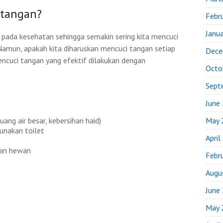
 tangan?
Febr
Janu
 pada kesehatan sehingga semakin sering kita mencuci
Namun, apakah kita diharuskan mencuci tangan setiap
Dece
cuci tangan yang efektif dilakukan dengan
Octo
Sept
June
May 
ang air besar, kebersihan haid)
unakan toilet
April
ran hewan
Febr
Augu
June
May 