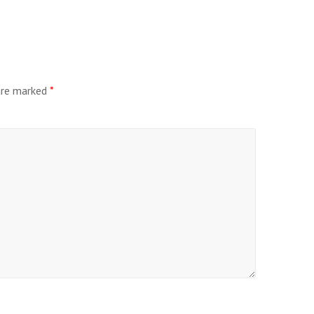
 are marked
*