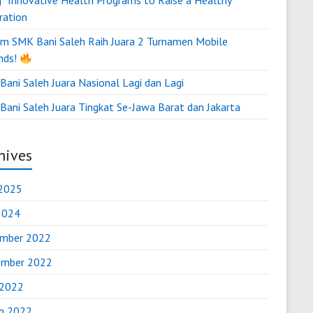
g “Innovative Health Programs to Raise a Healthy
ration
m SMK Bani Saleh Raih Juara 2 Turnamen Mobile
nds!
ani Saleh Juara Nasional Lagi dan Lagi
Bani Saleh Juara Tingkat Se-Jawa Barat dan Jakarta
hives
2025
 2024
mber 2022
mber 2022
 2022
h 2022