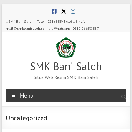
Skip
to
content
:: SMK Bani Saleh :: Telp - (021) 88345616 :: Email -
mail@smkbanisaleh.sch.id :: WhatsApp - 0812 96630 857 ::
SMK Bani Saleh
Situs Web Resmi SMK Bani Saleh
Menu
Uncategorized