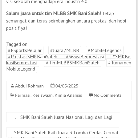
visi sekolah menghadapi era industri 4.0.
Salam juara untuk tim MLBB SMK Bani Saleh!
Tetap
semangat dan terus seimbangkan antara prestasi dan hobi
positif ya!
Tagged on:
#ESportsPelajar
#Juara2MLBB
#MobileLegends
#PrestasiSMKBaniSaleh
#SiswaBerprestasi
#SMKBe
kasiBerprestasi
#TimMLBBSMKBaniSaleh
#Turnamen
MobileLegend
Abdul Rohman
04/05/2025
Farmasi
,
Kesiswaan
,
Kimia Analisis
No Comments
←
SMK Bani Saleh Juara Nasional Lagi dan Lagi
SMK Bani Saleh Raih Juara 3 Lomba Cerdas Cermat