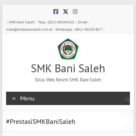
Skip
to
content
:: SMK Bani Saleh :: Telp - (021) 88345616 :: Email -
mail@smkbanisaleh.sch.id :: WhatsApp - 0812 96630 857 ::
SMK Bani Saleh
Situs Web Resmi SMK Bani Saleh
Menu
#PrestasiSMKBaniSaleh