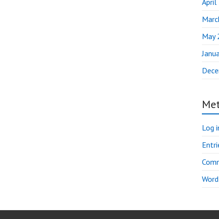
April
Marc
May 
Janu
Dece
Me
Log i
Entri
Comm
Word