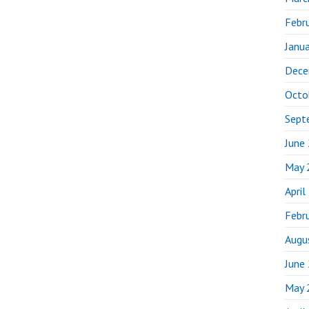
Febr
Janu
Dece
Octo
Sept
June
May 
April
Febr
Augu
June
May 