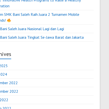
g “Innovative Health Programs to Raise a Healthy
ration
m SMK Bani Saleh Raih Juara 2 Turnamen Mobile
nds!
ani Saleh Juara Nasional Lagi dan Lagi
Bani Saleh Juara Tingkat Se-Jawa Barat dan Jakarta
hives
2025
 2024
mber 2022
mber 2022
 2022
h 2022