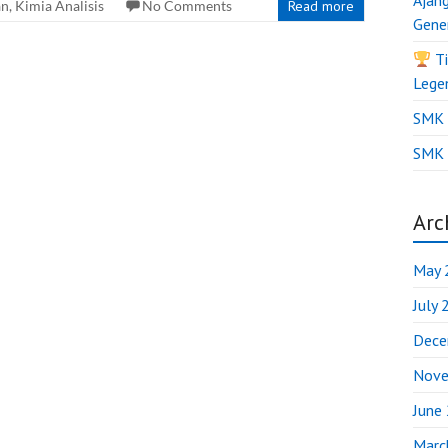
Ajan
an
,
Kimia Analisis
No Comments
Read more
Gene
Ti
Lege
SMK B
SMK 
Arc
May 
July
Dece
Nove
June
Marc