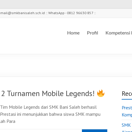
l - mail@smkbanisaleh.sch.id :: WhatsApp - 0812 96630 857 ::
Home
Profil
Kompetensi 
 2 Turnamen Mobile Legends!
Rec
Tim Mobile Legends dari SMK Bani Saleh berhasil
Pres
r. Prestasi ini menunjukkan bahwa siswa SMK mampu
Komp
lah Para
SMK 