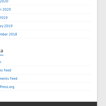
 2020
h 2020
2019
ary 2019
mber 2018
ta
n
es feed
ents feed
Press.org