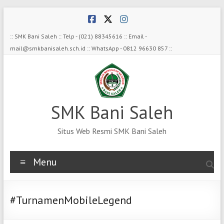
Skip
to
content
:: SMK Bani Saleh :: Telp - (021) 88345616 :: Email -
mail@smkbanisaleh.sch.id :: WhatsApp - 0812 96630 857 ::
SMK Bani Saleh
Situs Web Resmi SMK Bani Saleh
Menu
#TurnamenMobileLegend