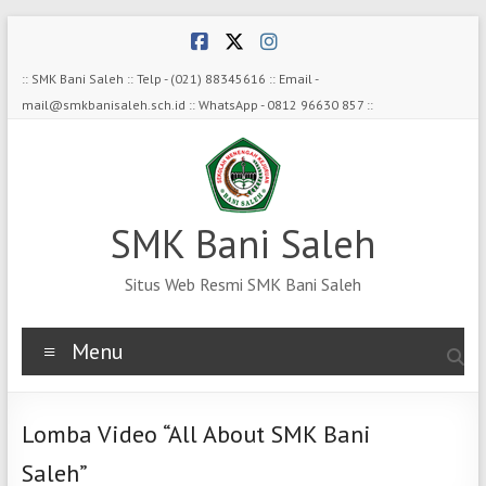
Skip
to
content
:: SMK Bani Saleh :: Telp - (021) 88345616 :: Email -
mail@smkbanisaleh.sch.id :: WhatsApp - 0812 96630 857 ::
SMK Bani Saleh
Situs Web Resmi SMK Bani Saleh
Menu
Lomba Video “All About SMK Bani
Saleh”