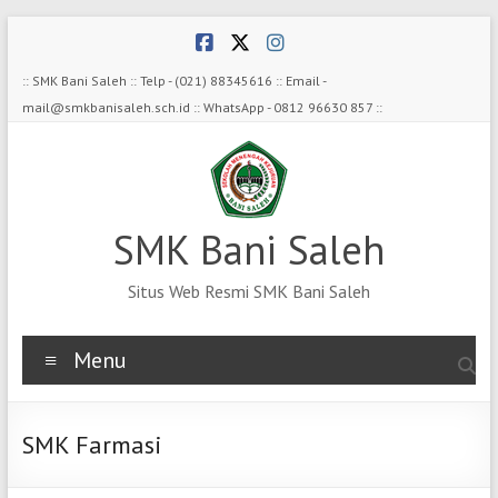
Skip
to
content
:: SMK Bani Saleh :: Telp - (021) 88345616 :: Email -
mail@smkbanisaleh.sch.id :: WhatsApp - 0812 96630 857 ::
SMK Bani Saleh
Situs Web Resmi SMK Bani Saleh
Menu
SMK Farmasi