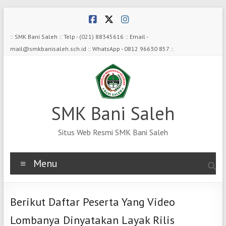
Skip
to
content
:: SMK Bani Saleh :: Telp - (021) 88345616 :: Email -
mail@smkbanisaleh.sch.id :: WhatsApp - 0812 96630 857 ::
SMK Bani Saleh
Situs Web Resmi SMK Bani Saleh
Menu
Berikut Daftar Peserta Yang Video
Lombanya Dinyatakan Layak Rilis