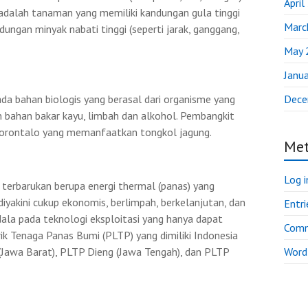
April
 adalah tanaman yang memiliki kandungan gula tinggi
Marc
ungan minyak nabati tinggi (seperti jarak, ganggang,
May 
Janu
da bahan biologis yang berasal dari organisme yang
Dece
 bahan bakar kayu, limbah dan alkohol. Pembangkit
 Gorontalo yang memanfaatkan tongkol jagung.
Me
Log i
terbarukan berupa energi thermal (panas) yang
diyakini cukup ekonomis, berlimpah, berkelanjutan, dan
Entri
la pada teknologi eksploitasi yang hanya dapat
Comm
ik Tenaga Panas Bumi (PLTP) yang dimiliki Indonesia
 (Jawa Barat), PLTP Dieng (Jawa Tengah), dan PLTP
Word