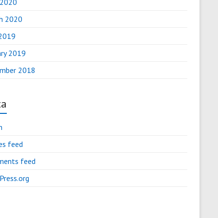
 2020
h 2020
2019
ary 2019
mber 2018
ta
n
es feed
ents feed
Press.org