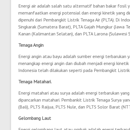
Energi air adalah salah satu alternatif bahan bakar fosil
memanfaatkan energi potensial dan energi kinetik yang dimil
dipenuhi dari Pembangkit Listrik Tenaga Air (PLTA). Di Ind
Singkarak (Sumatera Barat), PLTA Gajah Mungkur (Jawa T
Kanan (Kalimantan Selatan), dan PLTA Larona (Sulawesi S
Tenaga Angin
Energi angin atau bayu adalah sumber energi terbarukan ya
menangkap energi angin dan diubah menjadi energi kinetik a
Indonesia telah dilakukan seperti pada Pembangkit Listr
Tenaga Matahari.
Energi matahari atau surya adalah energi terbarukan yang 
dipancarkan matahari. Pembankit Listrik Tenaga Surya yan
(Bali), PLTS Raijua, PLTS Nule, dan PLTS Solor Barat (NT
Gelombang Laut
Energi gelombang laut atau ombak adalah energi terbaruk