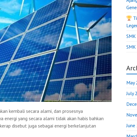
Ajan
Gene
Ti
Lege
SMK B
SMK 
Arc
May 
July
Dece
hkan kembali secara alami, dan prosesnya
Nove
ya energi yang secara alami tidak akan habis bahkan
June
 kerap disebut juga sebagai energi berkelanjutan
Marc