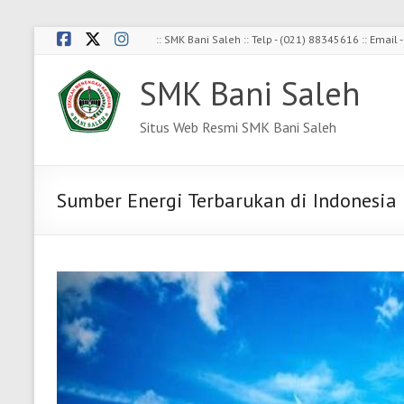
Skip
:: SMK Bani Saleh :: Telp - (021) 88345616 :: Emai
to
content
SMK Bani Saleh
Situs Web Resmi SMK Bani Saleh
Sumber Energi Terbarukan di Indonesia