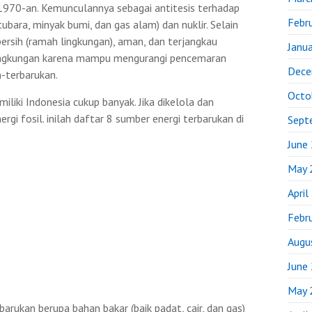
a 1970-an. Kemunculannya sebagai antitesis terhadap
Febr
ara, minyak bumi, dan gas alam) dan nuklir. Selain
 bersih (ramah lingkungan), aman, dan terjangkau
Janu
lingkungan karena mampu mengurangi pencemaran
Dece
n-terbarukan.
Octo
iliki Indonesia cukup banyak. Jika dikelola dan
gi fosil. inilah daftar 8 sumber energi terbarukan di
Sept
June
May 
April
Febr
Augu
June
May 
arukan berupa bahan bakar (baik padat, cair, dan gas)