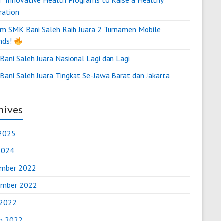
g “Innovative Health Programs to Raise a Healthy
ration
m SMK Bani Saleh Raih Juara 2 Turnamen Mobile
nds!
ani Saleh Juara Nasional Lagi dan Lagi
Bani Saleh Juara Tingkat Se-Jawa Barat dan Jakarta
hives
2025
 2024
mber 2022
mber 2022
 2022
h 2022