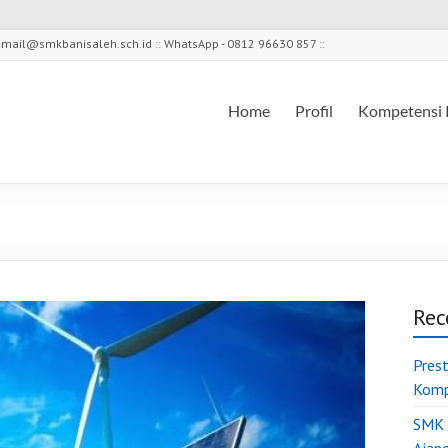
l - mail@smkbanisaleh.sch.id :: WhatsApp - 0812 96630 857 ::
Home
Profil
Kompetensi 
Rec
Pres
Komp
SMK 