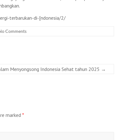
embangkan.
gi-terbarukan-di-[ndonesia/2/
No Comments
dalam Menyongsong Indonesia Sehat tahun 2025
→
 are marked
*