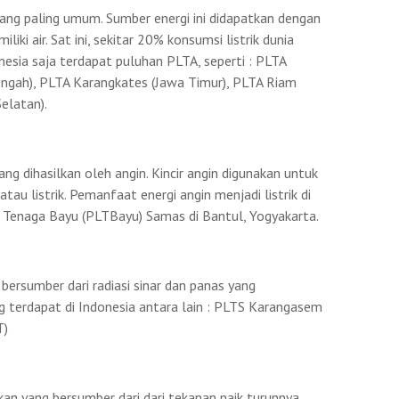
 yang paling umum. Sumber energi ini didapatkan dengan
iki air. Sat ini, sekitar 20% konsumsi listrik dunia
onesia saja terdapat puluhan PLTA, seperti : PLTA
engah), PLTA Karangkates (Jawa Timur), PLTA Riam
elatan).
ng dihasilkan oleh angin. Kincir angin digunakan untuk
tau listrik. Pemanfaat energi angin menjadi listrik di
ik Tenaga Bayu (PLTBayu) Samas di Bantul, Yogyakarta.
bersumber dari radiasi sinar dan panas yang
g terdapat di Indonesia antara lain : PLTS Karangasem
T)
an yang bersumber dari dari tekanan naik turunnya