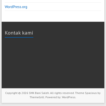
WordPress.org
Kontak kami
Copyright © 2026
SMK Bani Saleh
. All rights reserved. Theme
Spacious
by
ThemeGrill. Powered by:
WordPress
.