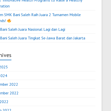
g “Innovative Health Programs to Raise a Healthy
ration
m SMK Bani Saleh Raih Juara 2 Turnamen Mobile
nds!
ani Saleh Juara Nasional Lagi dan Lagi
Bani Saleh Juara Tingkat Se-Jawa Barat dan Jakarta
hives
2025
 2024
mber 2022
mber 2022
 2022
h 2022