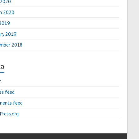
 2020
h 2020
2019
ary 2019
mber 2018
ta
n
es feed
ents feed
Press.org