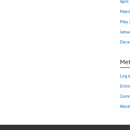
April
Marc
May 
Janu
Dece
Me
Log i
Entri
Comm
Word