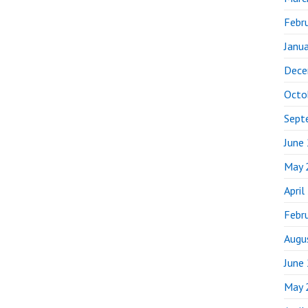
Febr
Janu
Dece
Octo
Sept
June
May 
April
Febr
Augu
June
May 