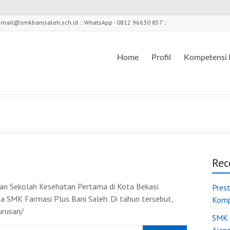
l - mail@smkbanisaleh.sch.id :: WhatsApp - 0812 96630 857 ::
Home
Profil
Kompetensi 
Rec
an Sekolah Kesehatan Pertama di Kota Bekasi.
Pres
ma SMK Farmasi Plus Bani Saleh. Di tahun tersebut,
Komp
urusan/
SMK 