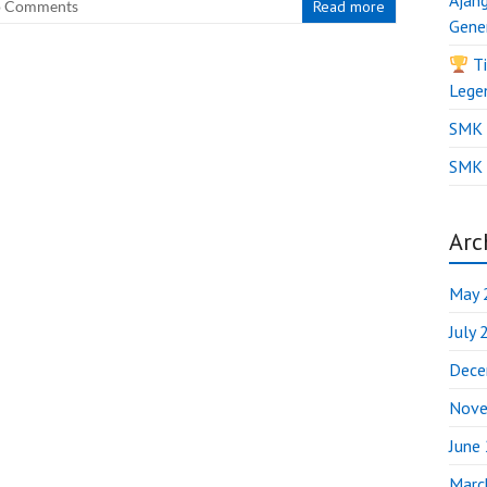
Ajan
 Comments
Read more
Gene
Ti
Lege
SMK B
SMK 
Arc
May 
July
Dece
Nove
June
Marc