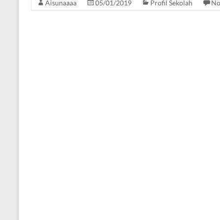
Aisunaaaa
05/01/2019
Profil Sekolah
No