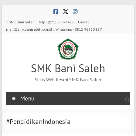
Skip
to
content
:: SMK Bani Saleh :: Telp - (021) 88345616 :: Email -
mail@smkbanisaleh.sch.id :: WhatsApp - 0812 96630 857 ::
SMK Bani Saleh
Situs Web Resmi SMK Bani Saleh
Menu
#PendidikanIndonesia