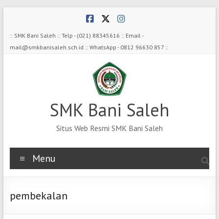
Skip
to
content
:: SMK Bani Saleh :: Telp - (021) 88345616 :: Email -
mail@smkbanisaleh.sch.id :: WhatsApp - 0812 96630 857 ::
SMK Bani Saleh
Situs Web Resmi SMK Bani Saleh
Menu
pembekalan