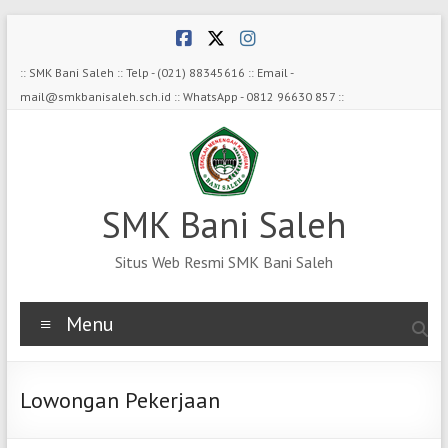
Skip
to
content
:: SMK Bani Saleh :: Telp - (021) 88345616 :: Email -
mail@smkbanisaleh.sch.id :: WhatsApp - 0812 96630 857 ::
SMK Bani Saleh
Situs Web Resmi SMK Bani Saleh
Menu
Lowongan Pekerjaan