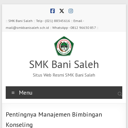
Skip
to
content
:: SMK Bani Saleh :: Telp - (021) 88345616 :: Email -
mail@smkbanisaleh.sch.id :: WhatsApp - 0812 96630 857 ::
SMK Bani Saleh
Situs Web Resmi SMK Bani Saleh
Menu
Pentingnya Manajemen Bimbingan
Konseling